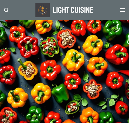
Zum
light Cuisine
Hauptinhalt
springen