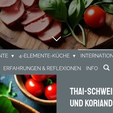
NTE
4-ELEMENTE-KÜCHE
INTERNATIO
ERFAHRUNGEN & REFLEXIONEN
INFO
Thai-Schwei
und Korian