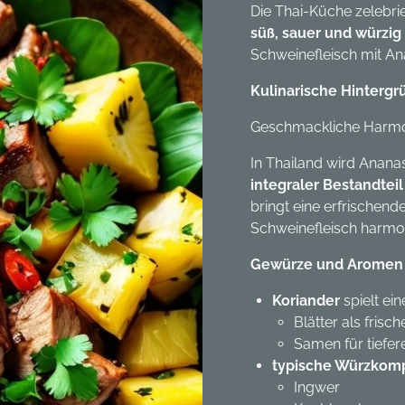
Die Thai-Küche zelebrie
süß, sauer und würzig
Schweinefleisch mit An
Kulinarische Hinterg
Geschmackliche Harm
In Thailand wird Ananas
integraler Bestandteil
bringt eine erfrischend
Schweinefleisch harmon
Gewürze und Aromen
Koriander
spielt ein
Blätter als frisc
Samen für tief
typische Würzkom
Ingwer