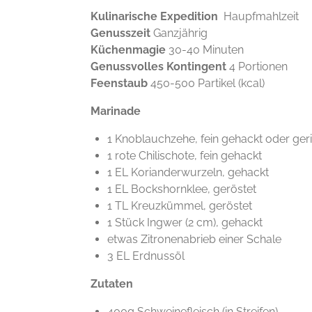
Kulinarische Expedition
Haupfmahlzeit
Genusszeit
Ganzjährig
Küchenmagie
30-40 Minuten
Genussvolles Kontingent
4 Portionen
Feenstaub
450-500 Partikel (kcal)
Marinade
1 Knoblauchzehe, fein gehackt oder ger
1 rote Chilischote, fein gehackt
1 EL Korianderwurzeln, gehackt
1 EL Bockshornklee, geröstet
1 TL Kreuzkümmel, geröstet
1 Stück Ingwer (2 cm), gehackt
etwas Zitronenabrieb einer Schale
3 EL Erdnussöl
Zutaten
400g Schweinefleisch (in Streifen)