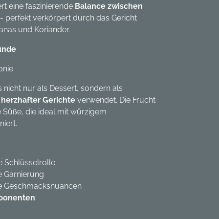
rt eine faszinierende
Balance zwischen
- perfekt verkörpert durch das Gericht
anas und Koriander.
ründe
onie
 nicht nur als Dessert, sondern als
 herzhafter Gerichte
verwendet. Die Frucht
e Süße, die ideal mit würzigem
iert.
e Schlüsselrolle:
he Garnierung
ere Geschmacksnuancen
ponenten
: