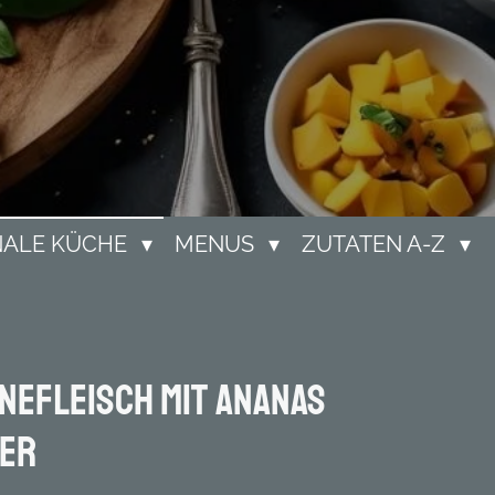
NALE KÜCHE
MENUS
ZUTATEN A-Z
nefleisch mit Ananas
der