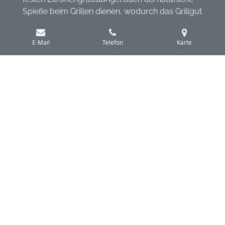
Spieße beim Grillen dienen, wodurch das Grillgut
zusätzlich ein feines Zitronenaroma erhält.
E-Mail
Telefon
Karte
Insgesamt ist Zitronengras eine vielseitige Zutat,
die Gerichte mit ihrem charakteristischen,
frischen Aroma bereichert und vor allem in der
asiatischen Küche unverzichtbar ist.
© 2024 - 2026 light cuisine
Mit Unterstützung von
Webador