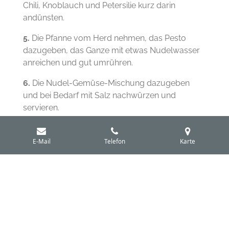
Chili, Knoblauch und Petersilie kurz darin
andünsten.
5.
Die Pfanne vom Herd nehmen, das Pesto
dazugeben, das Ganze mit etwas Nudelwasser
anreichen und gut umrühren.
6.
Die Nudel-Gemüse-Mischung dazugeben
und bei Bedarf mit Salz nachwürzen und
servieren.
7.
Eine Prise Hartkäse auf das Gericht im Teller
streuen.
E-Mail
Telefon
Karte
Buon appetito!
© 2024 - 2026 light cuisine