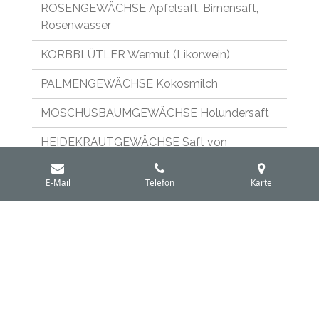
ROSENGEWÄCHSE Apfelsaft, Birnensaft,
Rosenwasser
KORBBLÜTLER Wermut (Likorwein)
PALMENGEWÄCHSE Kokosmilch
MOSCHUSBAUMGEWÄCHSE Holundersaft
HEIDEKRAUTGEWÄCHSE Saft von
Preiselbeere, Blaubeere, Heidelbeere,
Moosbeere
E-Mail
Telefon
Karte
TEESTRAUCHGEWÄCHSE Schwarztee
HONIGBIENE Honig
Erdige Aromen