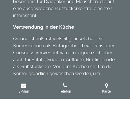
besonders für Diabetiker und Menschen, die auf
eine ausgewogene Blutzuckerkontrolle achten,
interessant.
Verwendung in der Küche
Quinoa ist äußerst vielseitig einsetzbar. Die
Körner können als Beilage ähnlich wie Reis oder
Couscous verwendet werden, eignen sich aber
auch für Salate, Suppen, Aufläufe, Bratlinge oder
als Frühstücksbrei. Vor dem Kochen sollten die
Körner gründlich gewaschen werden, um
Bitterstoffe zu entfernen. Die Garzeit beträgt
etwa 15 bis 20 Minuten.
E-Mail
Telefon
Karte
Auch als Mehl oder Flocken findet Quinoa in der
glutenfreien Bäckerei und in Müslis Verwendung.
Gepuffte Quinoa-Körner sind eine beliebte Zutat
für Riegel, Müslis und Desserts.