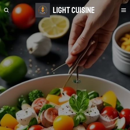
Zum
light Cuisine
Hauptinhalt
springen