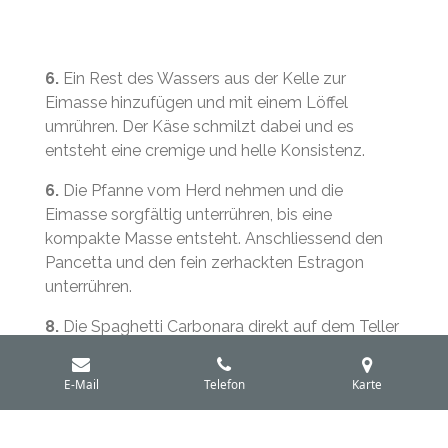
6.
Ein Rest des Wassers aus der Kelle zur
Eimasse hinzufügen und mit einem Löffel
umrühren. Der Käse schmilzt dabei und es
entsteht eine cremige und helle Konsistenz.
6.
Die Pfanne vom Herd nehmen und die
Eimasse sorgfältig unterrühren, bis eine
kompakte Masse entsteht. Anschliessend den
Pancetta und den fein zerhackten Estragon
unterrühren.
8.
Die Spaghetti Carbonara direkt auf dem Teller
anrichten, so dass die Spaghetti erst in der
Schöpfkelle mit einer grossen Gabel aufgerollt
E-Mail
Telefon
Karte
und dann stilvoll auf dem Teller angerichtet
werden.