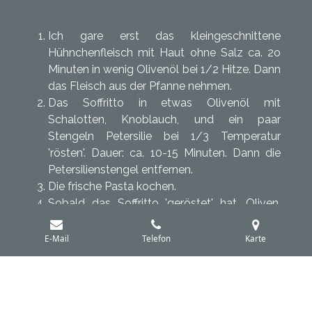
Ich gare erst das kleingeschnittene
Hühnchenfleisch mit Haut ohne Salz ca. 2o
Minuten in wenig Olivenöl bei 1/2 Hitze. Dann
das Fleisch aus der Pfanne nehmen.
Das Soffritto in etwas Olivenöl mit
Schalotten, Knoblauch, und ein paar
Stengeln Petersilie bei 1/3 Temperatur
'rösten'. Dauer: ca. 10-15 Minuten. Dann die
Petersilienstengel entfernen.
Die frische Pasta kochen.
Sobald das Soffritto 'geröstet' hat, Oliven,
Erbsen und Frühlingszwiebeln dazugeben
und alles gut umrühren.
E-Mail
Telefon
Karte
Etwas Nudelwasser dazu geben und Crème
fraîche und etwas Estragon einrühren und
köcheln lassen.
Die Nudeln (al dente) mit einem Sieb aus