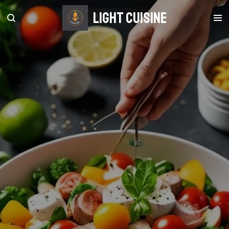
Zum
light Cuisine
Hauptinhalt
springen