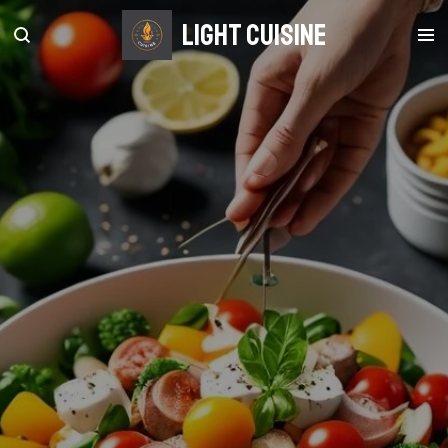
Zum
light Cuisine
Hauptinhalt
springen