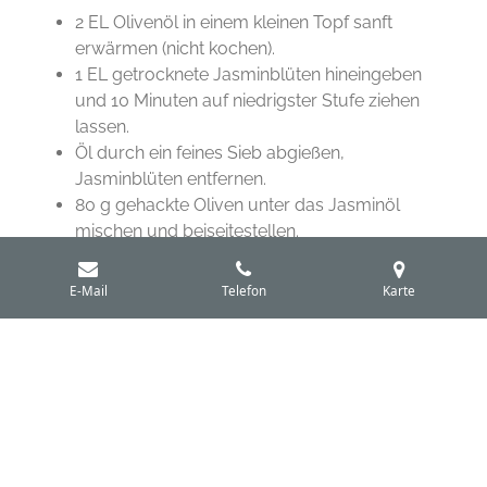
2 EL Olivenöl in einem kleinen Topf sanft
erwärmen (nicht kochen).
1 EL getrocknete Jasminblüten hineingeben
und 10 Minuten auf niedrigster Stufe ziehen
lassen.
Öl durch ein feines Sieb abgießen,
Jasminblüten entfernen.
80 g gehackte Oliven unter das Jasminöl
mischen und beiseitestellen.
2. Schweinsfilet zubereiten
E-Mail
Telefon
Karte
Das Filet wird zunächst rundherum in etwas
Olivenöl bei hoher Temperatur kurz
angebraten (ca. 3–4 Minuten), um eine
schöne Kruste zu erzeugen.
Anschließend wird es im vorgeheizten Ofen
bei 80 °C langsam fertig gegart, bis die
gewünschte Kerntemperatur von 63 °C