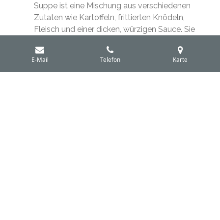
Suppe ist eine Mischung aus verschiedenen
Zutaten wie Kartoffeln, frittierten Knödeln,
Fleisch und einer dicken, würzigen Sauce. Sie
ist besonders abends beliebt und spiegelt die
Vielfalt der sansibarischen Küche wider.
E-Mail
Telefon
Karte
Mishkaki
Diese gegrillten Fleischspieße sind
ein beliebtes Street Food auf Sansibar. Das
Fleisch wird in einer Marinade aus Gewürzen
wie Ingwer und Knoblauch eingelegt und
dann gegrillt.
Chips Mayai
Eine Art Omelette mit Pommes
frites, das oft als schnelles Essen oder Snack
serviert wird. Es wird häufig mit einem
scharfen Kachumbari (Salat) serviert.
Gewürze und Zutaten
Die Küche von Sansibar zeichnet sich durch den
Einsatz von frischen Gewürzen aus, darunter: