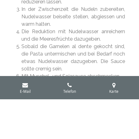
reduzieren lassen.
In der Zwischenzeit die Nudeln zubereiten,
Nudelwasser beiseite stellen, abgiessen und
warm halten.
Die Reduktion mit Nudelwasser anreichern
und die Meeresfrüchte dazugeben.
Sobald die Garnelen al dente gekocht sind,
die Pasta untermischen und bei Bedarf noch
etwas Nudelwasser dazugeben. Die Sauce
sollte cremig sein.
Mit Muschel- und Sojasauce abschmecken.
Das Gericht servieren und mit etwas
italienischen Kräutern garnieren.
E-Mail
Telefon
Karte
Buon appetito!
© 2024 - 2026 light cuisine