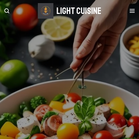
Zum
light Cuisine
Hauptinhalt
springen