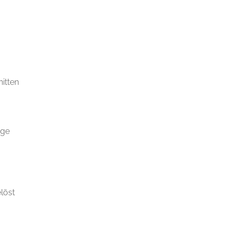
itten
nge
löst