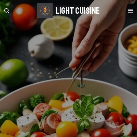
Zum
light Cuisine
Hauptinhalt
springen