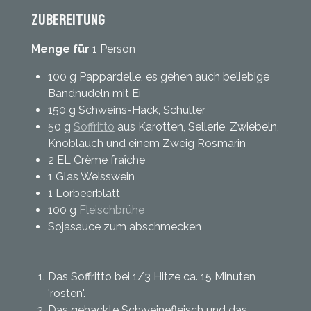
Zubereitung
Menge für
1 Person
100 g Pappardelle, es gehen auch beliebige
Bandnudeln mit Ei
150 g Schweins-Hack, Schulter
50 g
Soffritto
aus Karotten, Sellerie, Zwiebeln,
Knoblauch und einem Zweig Rosmarin
2 EL Crème fraîche
1 Glas Weisswein
1 Lorbeerblatt
100 g
Fleischbrühe
Sojasauce zum abschmecken
Das Soffritto bei 1/3 Hitze ca. 15 Minuten
'rösten'.
Das gehackte Schweinefleisch und das