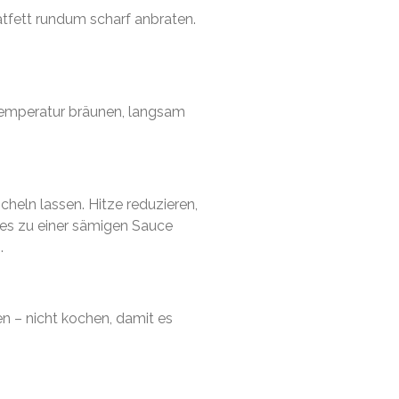
atfett rundum scharf anbraten.
r Temperatur bräunen, langsam
heln lassen. Hitze reduzieren,
les zu einer sämigen Sauce
.
n – nicht kochen, damit es