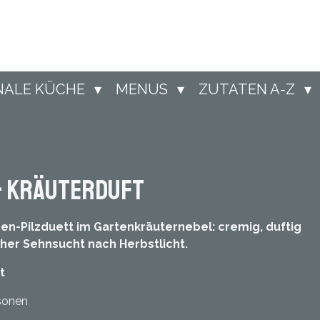
NALE KÜCHE
MENUS
ZUTATEN A-Z
& Kräuterduft
en-Pilzduett im Gartenkräuternebel: cremig, duftig
her Sehnsucht nach Herbstlicht.
t
rsonen