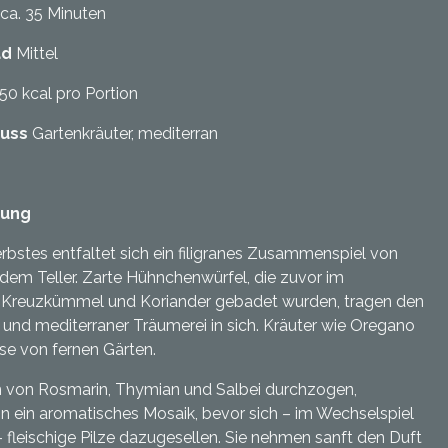
ca. 35 Minuten
ad
Mittel
50 kcal pro Portion
luss
Gartenkräuter, mediterran
bung
rbstes entfaltet sich ein filigranes Zusammenspiel von
dem Teller. Zarte Hühnchenwürfel, die zuvor im
, Kreuzkümmel und Koriander gebadet wurden, tragen den
 und mediterraner Träumerei in sich. Kräuter wie Oregano
ise von fernen Gärten.
m von Rosmarin, Thymian und Salbei durchzogen,
in ein aromatisches Mosaik, bevor sich – im Wechselspiel
 fleischige Pilze dazugesellen. Sie nehmen sanft den Duft