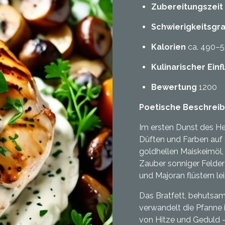
Zubereitungszeit
Schwierigkeitsgr
Kalorien
ca. 490–5
Kulinarischer Einf
Bewertung
1200
Poetische Beschrei
Im ersten Dunst des He
Düften und Farben auf 
goldhellen Maiskeimöl
Zauber sonniger Felder
und Majoran flüstern le
Das Bratfett, behutsa
verwandelt die Pfanne 
von Hitze und Geduld –