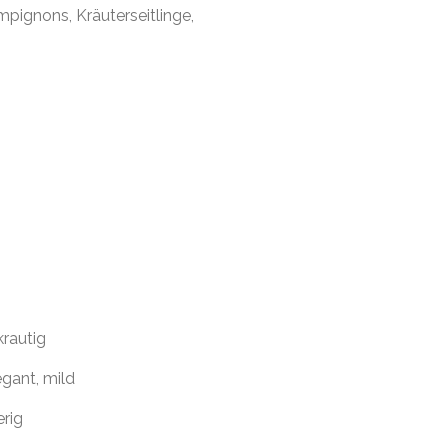
pignons, Kräuterseitlinge,
 krautig
gant, mild
erig