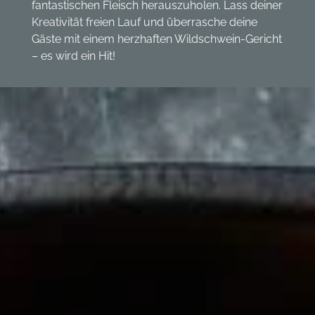
fantastischen Fleisch herauszuholen. Lass deiner
Kreativität freien Lauf und überrasche deine
Gäste mit einem herzhaften Wildschwein-Gericht
– es wird ein Hit!