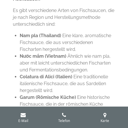
Es gibt verschiedene Arten von Fischsaucen, die
je nach Region und Herstellungsmethode
unterschiedlich sind:
Nam pla (Thailand)
Eine klare, aromatische
Fischsauce, die aus verschiedenen
Fischarten hergestellt wird.
Nước mắm (Vietnam)
Ähnlich wie nam pla,
aber mit leicht unterschiedlichen Fischarten
und Fermentationsbedingungen.
Colatura di Alici (Italien)
Eine traditionelle
italienische Fischsauce, die aus Sardellen
hergestellt wird.
Garum (Römische Küche)
Eine historische
Fischsauce, die in der römischen Küche
verwendet wurde.
E-Mail
Telefon
Karte
Geschmack und Umami